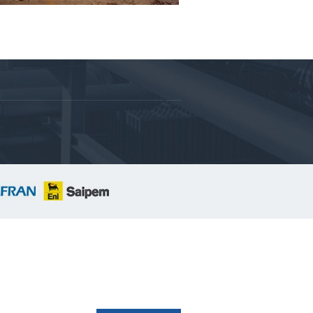
ule rail-route, réentailleuse de
rses utilisé pour la voie ferrée Nice-
.