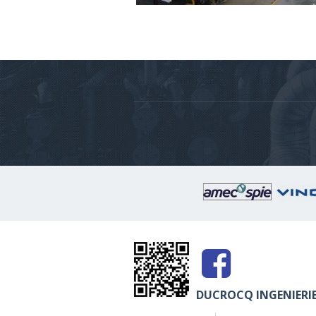
Wagon grue de 18 mètres par 2.Capac
de levage de 2 à 5 tonnes.
DUCROCQ INGENIERIE 