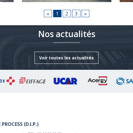
ité
Dégarnisseuse d'une longueur de 45
Véhic
«
1
2
3
»
mètres.
trave
Digne
Nos actualités
Voir toutes les actualités
PROCESS (D.I.P.)